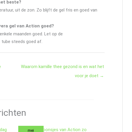
het beste?
tuur, uit de zon. Zo blijft de gel fris en goed van
 vera gel van Action goed?
l enkele maanden goed. Let op de
 tube steeds goed af.
e
Waarom kamille thee gezond is en wat het
voor je doet
→
richten
mei