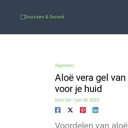
Ga
naar
de
inhoud
Algemeen
Aloë vera gel van 
voor je huid
Door
Eef
/
juni 30, 2025
Voordelen van aloë