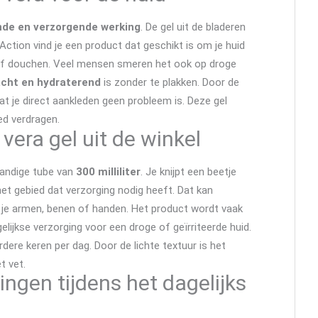
de en verzorgende werking
. De gel uit de bladeren
 Action vind je een product dat geschikt is om je huid
of douchen. Veel mensen smeren het ook op droge
cht en hydraterend
is zonder te plakken. Door de
dat je direct aankleden geen probleem is. Deze gel
ed verdragen.
 vera gel uit de winkel
 handige tube van
300 milliliter
. Je knijpt een beetje
het gebied dat verzorging nodig heeft. Dat kan
k je armen, benen of handen. Het product wordt vaak
elijkse verzorging voor een droge of geïrriteerde huid.
re keren per dag. Door de lichte textuur is het
t vet.
ngen tijdens het dagelijks