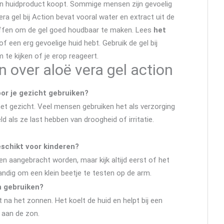
en huidproduct koopt. Sommige mensen zijn gevoelig
ra gel bij Action bevat vooral water en extract uit de
offen om de gel goed houdbaar te maken. Lees
het
of een erg gevoelige huid hebt. Gebruik de gel bij
m te kijken of je erop reageert.
 over aloë vera gel action
oor je gezicht gebruiken?
et gezicht. Veel mensen gebruiken het als verzorging
ld als ze last hebben van droogheid of irritatie.
eschikt voor kinderen?
en aangebracht worden, maar kijk altijd eerst of het
andig om een klein beetje te testen op de arm.
n gebruiken?
t na het zonnen. Het koelt de huid en helpt bij een
g aan de zon.