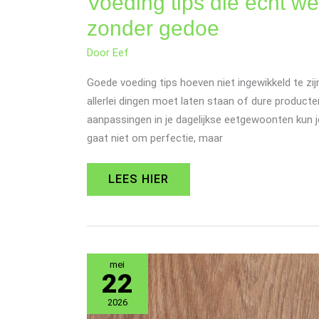
Voeding tips die echt we
zonder gedoe
Door
Eef
Goede voeding tips hoeven niet ingewikkeld te zi
allerlei dingen moet laten staan of dure product
aanpassingen in je dagelijkse eetgewoonten kun j
gaat niet om perfectie, maar
LEES HIER
WERK
mei
EN
22
PRIVÉ
IN
2026
BALANS:
ZO