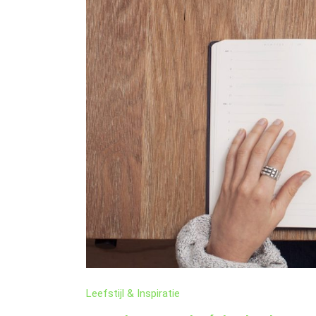
VIND
JE
RUST
IN
EEN
DRUK
LEVEN
Leefstijl & Inspiratie