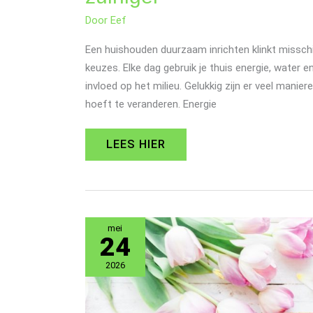
Door
Eef
Een huishouden duurzaam inrichten klinkt misschie
keuzes. Elke dag gebruik je thuis energie, water 
invloed op het milieu. Gelukkig zijn er veel manier
hoeft te veranderen. Energie
LEES HIER
VOEDING
mei
TIPS
24
DIE
ECHT
2026
WERKEN:
ZO
EET
JE
SLIMMER