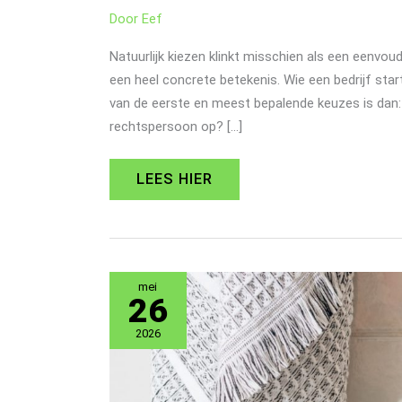
Door
Eef
Natuurlijk kiezen klinkt misschien als een eenvo
een heel concrete betekenis. Wie een bedrijf start
van de eerste en meest bepalende keuzes is dan: ki
rechtspersoon op? […]
LEES HIER
ZO
mei
MAAK
26
JE
VAN
2026
JE
HUISHOUDEN
EEN
STUK
GROENER