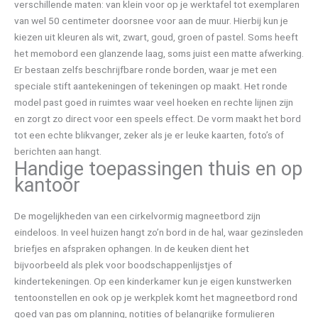
verschillende maten: van klein voor op je werktafel tot exemplaren
van wel 50 centimeter doorsnee voor aan de muur. Hierbij kun je
kiezen uit kleuren als wit, zwart, goud, groen of pastel. Soms heeft
het memobord een glanzende laag, soms juist een matte afwerking.
Er bestaan zelfs beschrijfbare ronde borden, waar je met een
speciale stift aantekeningen of tekeningen op maakt. Het ronde
model past goed in ruimtes waar veel hoeken en rechte lijnen zijn
en zorgt zo direct voor een speels effect. De vorm maakt het bord
tot een echte blikvanger, zeker als je er leuke kaarten, foto’s of
berichten aan hangt.
Handige toepassingen thuis en op
kantoor
De mogelijkheden van een cirkelvormig magneetbord zijn
eindeloos. In veel huizen hangt zo’n bord in de hal, waar gezinsleden
briefjes en afspraken ophangen. In de keuken dient het
bijvoorbeeld als plek voor boodschappenlijstjes of
kindertekeningen. Op een kinderkamer kun je eigen kunstwerken
tentoonstellen en ook op je werkplek komt het magneetbord rond
goed van pas om planning, notities of belangrijke formulieren