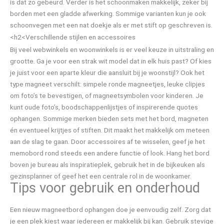
is dat zo gebeurd. Verder is het schoonmaken makkelijk, zeker bij
borden met een gladde afwerking. Sommige varianten kun je ook
schoonvegen met een nat doekje als er met stift op geschreven is.
<h2<Verschillende stijlen en accessoires
Bij veel webwinkels en woonwinkels is er veel keuze in uitstraling en
grootte. Ga je voor een strak wit model dat in elk huis past? Of kies
je juist voor een aparte kleur die aansluit bij je woonstijl? Ook het
type magneet verschilt: simpele ronde magneetjes, leuke clipjes
om foto’s te bevestigen, of magneetsymbolen voor kinderen. Je
kunt oude foto’s, boodschappenlijstjes of inspirerende quotes
ophangen. Sommige merken bieden sets met het bord, magneten
én eventueel krijtjes of stiften. Dit maakt het makkelijk om meteen
aan de slag te gaan. Door accessoires af te wisselen, geef je het
memobord rond steeds een andere functie of look. Hang het bord
boven je bureau als inspiratieplek, gebruik het in de bijkeuken als
gezinsplanner of geef het een centrale rol in de woonkamer.
Tips voor gebruik en onderhoud
Een nieuw magneetbord ophangen doe je eenvoudig zelf. Zorg dat
je een plek kiest waar iedereen er makkelijk bij kan. Gebruik stevige