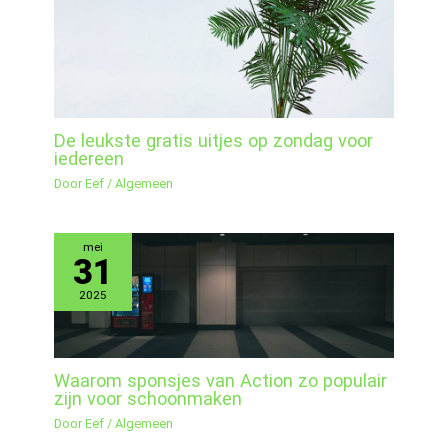
De leukste gratis uitjes op zondag voor
iedereen
Door
Eef
/
Algemeen
mei
31
2025
Waarom sponsjes van Action zo populair
zijn voor schoonmaken
Door
Eef
/
Algemeen