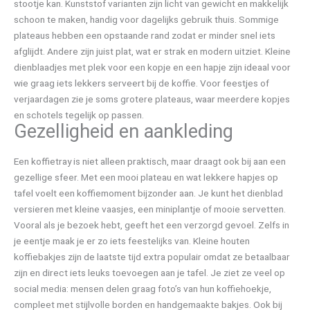
stootje kan. Kunststof varianten zijn licht van gewicht en makkelijk
schoon te maken, handig voor dagelijks gebruik thuis. Sommige
plateaus hebben een opstaande rand zodat er minder snel iets
afglijdt. Andere zijn juist plat, wat er strak en modern uitziet. Kleine
dienblaadjes met plek voor een kopje en een hapje zijn ideaal voor
wie graag iets lekkers serveert bij de koffie. Voor feestjes of
verjaardagen zie je soms grotere plateaus, waar meerdere kopjes
en schotels tegelijk op passen.
Gezelligheid en aankleding
Een koffietray is niet alleen praktisch, maar draagt ook bij aan een
gezellige sfeer. Met een mooi plateau en wat lekkere hapjes op
tafel voelt een koffiemoment bijzonder aan. Je kunt het dienblad
versieren met kleine vaasjes, een miniplantje of mooie servetten.
Vooral als je bezoek hebt, geeft het een verzorgd gevoel. Zelfs in
je eentje maak je er zo iets feestelijks van. Kleine houten
koffiebakjes zijn de laatste tijd extra populair omdat ze betaalbaar
zijn en direct iets leuks toevoegen aan je tafel. Je ziet ze veel op
social media: mensen delen graag foto’s van hun koffiehoekje,
compleet met stijlvolle borden en handgemaakte bakjes. Ook bij