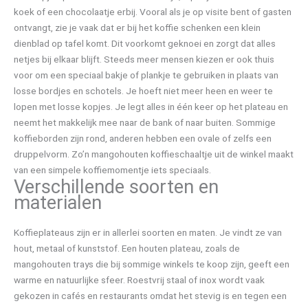
koek of een chocolaatje erbij. Vooral als je op visite bent of gasten
ontvangt, zie je vaak dat er bij het koffie schenken een klein
dienblad op tafel komt. Dit voorkomt geknoei en zorgt dat alles
netjes bij elkaar blijft. Steeds meer mensen kiezen er ook thuis
voor om een speciaal bakje of plankje te gebruiken in plaats van
losse bordjes en schotels. Je hoeft niet meer heen en weer te
lopen met losse kopjes. Je legt alles in één keer op het plateau en
neemt het makkelijk mee naar de bank of naar buiten. Sommige
koffieborden zijn rond, anderen hebben een ovale of zelfs een
druppelvorm. Zo’n mangohouten koffieschaaltje uit de winkel maakt
van een simpele koffiemomentje iets speciaals.
Verschillende soorten en
materialen
Koffieplateaus zijn er in allerlei soorten en maten. Je vindt ze van
hout, metaal of kunststof. Een houten plateau, zoals de
mangohouten trays die bij sommige winkels te koop zijn, geeft een
warme en natuurlijke sfeer. Roestvrij staal of inox wordt vaak
gekozen in cafés en restaurants omdat het stevig is en tegen een