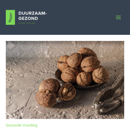
Ga
naar
de
inhoud
Gezonde Voeding