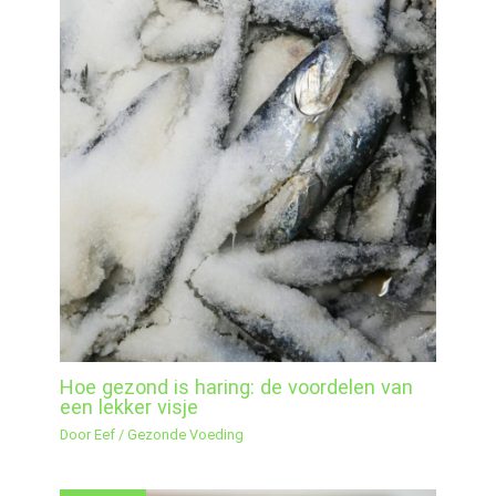
Hoe gezond is haring: de voordelen van
een lekker visje
Door
Eef
/
Gezonde Voeding